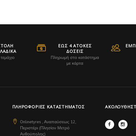
ΣΤΟΛΗ
ΕΩΣ 4 ΑΤΟΚΕΣ
ΕΜΠ
ΛΑΔΙΚΑ
ΔΟΣΕΙΣ
 τεμάχιο
Πληρωμή στο κατάστημα
με κάρτα
ΠΛΗΡΟΦΟΡΊΕΣ ΚΑΤΑΣΤΉΜΑΤΟΣ
AΚΟΛΟΥΘΉΣΤ
Onlinetyres , Αναπαύσεως 12,
Περιστέρι (Πλησίον Μετρό
Ανθούπολης)