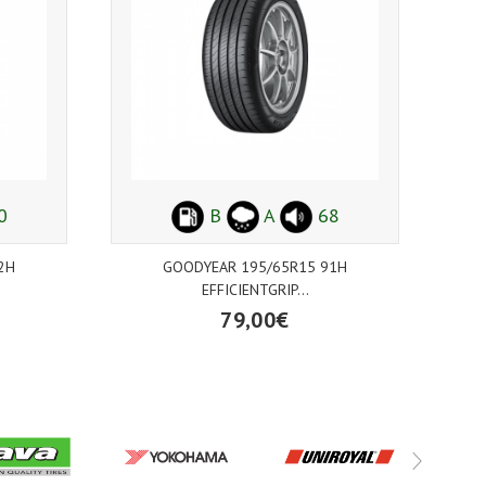
0
B
A
68
2H
GOODYEAR 195/65R15 91H
EFFICIENTGRIP...
79,00€