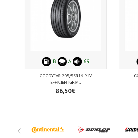
B
A
69
GOODYEAR 205/55R16 91V
G
EFFICIENTGRIP...
86,50€