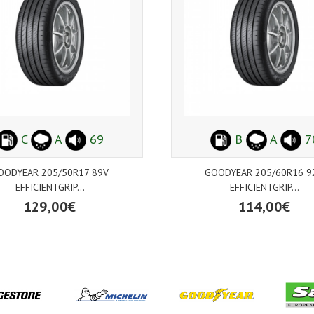
C
A
69
B
A
7
OODYEAR 205/50R17 89V
GOODYEAR 205/60R16 9
EFFICIENTGRIP...
EFFICIENTGRIP...
129,00€
114,00€