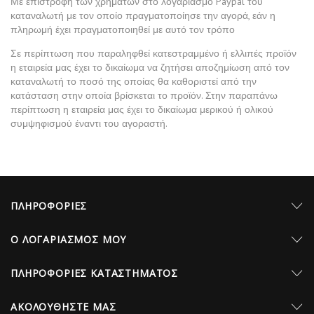
Με επιστροφή των χρημάτων στο λογαριασμό Paypal του
καταναλωτή με τον οποίο πραγματοποίησε την αγορά, εάν η
πληρωμή έχει πραγματοποιηθεί με αυτό τον τρόπο
Σε περίπτωση που παραληφθεί κατεστραμμένο ή ελλιπές προϊόν
η εταιρεία μας έχει το δικαίωμα να ζητήσει αποζημίωση από τον
καταναλωτή το ποσό της οποίας θα καθοριστεί από την
κατάσταση στην οποία βρίσκεται το προϊόν. Στην παραπάνω
περίπτωση η εταιρεία μας έχει το δικαίωμα μερικού ή ολικού
συμψηφισμού έναντι του αγοραστή.
ΠΛΗΡΟΦΟΡΊΕΣ
Ο ΛΟΓΑΡΙΑΣΜΌΣ ΜΟΥ
ΠΛΗΡΟΦΟΡΊΕΣ ΚΑΤΑΣΤΉΜΑΤΟΣ
AΚΟΛΟΥΘΉΣΤΕ ΜΑΣ