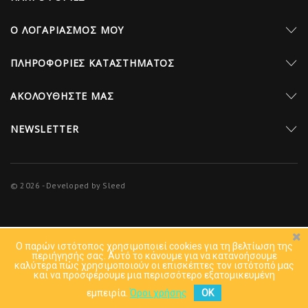
Ο ΛΟΓΑΡΙΑΣΜΌΣ ΜΟΥ
ΠΛΗΡΟΦΟΡΊΕΣ ΚΑΤΑΣΤΉΜΑΤΟΣ
AΚΟΛΟΥΘΉΣΤΕ ΜΑΣ
NEWSLETTER
© 2026 - Developed by Sleed
Ο παρών ιστότοπος χρησιμοποιεί cookies για τη βελτίωση της
περιήγησής σας. Aυτό το κάνουμε για να κατανοήσουμε
καλύτερα πώς χρησιμοποιούν οι επισκέπτες τον ιστότοπό μας
και να προσφέρουμε μια περισσότερο εξατομικευμένη
εμπειρία.
Όροι χρήσης
OK