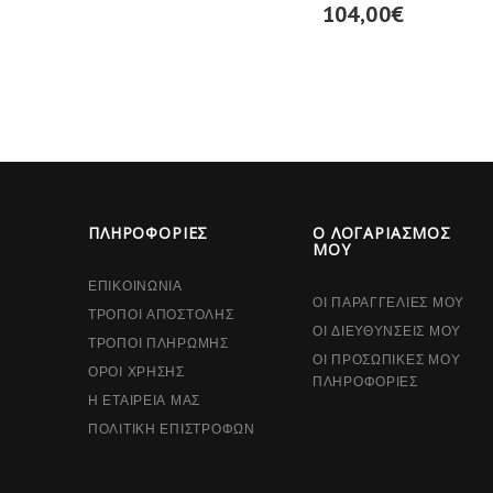
104,00€
ΠΛΗΡΟΦΟΡΊΕΣ
Ο ΛΟΓΑΡΙΑΣΜΌΣ
ΜΟΥ
ΕΠΙΚΟΙΝΩΝΊΑ
ΟΙ ΠΑΡΑΓΓΕΛΊΕΣ ΜΟΥ
ΤΡΌΠΟΙ ΑΠΟΣΤΟΛΉΣ
ΟΙ ΔΙΕΥΘΎΝΣΕΙΣ ΜΟΥ
ΤΡΌΠΟΙ ΠΛΗΡΩΜΉΣ
ΟΙ ΠΡΟΣΩΠΙΚΈΣ ΜΟΥ
ΌΡΟΙ ΧΡΉΣΗΣ
ΠΛΗΡΟΦΟΡΊΕΣ
Η ΕΤΑΙΡΕΊΑ ΜΑΣ
ΠΟΛΙΤΙΚΉ ΕΠΙΣΤΡΟΦΏΝ