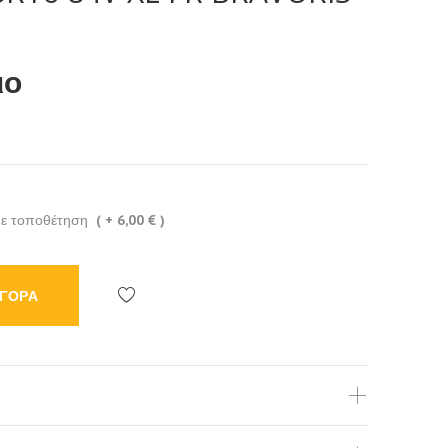
ιο
με τοποθέτηση
( + 6,00 € )
ΓΟΡΑ
Προσθήκη
στη
λίστα
επιθυμιών