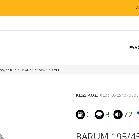
Δ
ΕΛΑ
95/45R16 84V XL FR BRAVURIS 5HM
ΚΩΔΙΚΟΣ:
0103-03154070500
C
B
72
BARUM 195/45