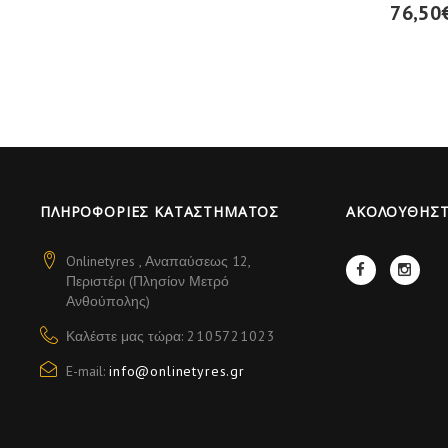
76,50
ΠΛΗΡΟΦΟΡΊΕΣ ΚΑΤΑΣΤΉΜΑΤΟΣ
AΚΟΛΟΥΘΉΣΤ
Onlinetyres , Αναπαύσεως 12,
Περιστέρι (Πλησίον Μετρό
Ανθούπολης)
Καλέστε μας τώρα:
2105721023
E-mail:
info@onlinetyres.gr