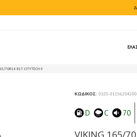
Δ
ΕΛΑ
65/70R14 81T CITYTECH II
ΚΩΔΙΚΟΣ:
0105-01156204200
D
C
70
VIKING 165/70