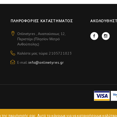
ΠΛΗΡΟΦΟΡΊΕΣ ΚΑΤΑΣΤΉΜΑΤΟΣ
AΚΟΛΟΥΘΉΣΤ
Onlinetyres , Αναπαύσεως 12,
Περιστέρι (Πλησίον Μετρό
Ανθούπολης)
Καλέστε μας τώρα:
2105721023
E-mail:
info@onlinetyres.gr
η της περιήγησής σας. Aυτό το κάνουμε για να κατανοήσουμε καλύτερ