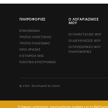
ΠΛΗΡΟΦΟΡΊΕΣ
Ο ΛΟΓΑΡΙΑΣΜΌΣ
ΜΟΥ
ΕΠΙΚΟΙΝΩΝΊΑ
ΟΙ ΠΑΡΑΓΓΕΛΊΕΣ ΜΟΥ
ΤΡΌΠΟΙ ΑΠΟΣΤΟΛΉΣ
ΟΙ ΔΙΕΥΘΎΝΣΕΙΣ ΜΟΥ
ΤΡΌΠΟΙ ΠΛΗΡΩΜΉΣ
ΟΙ ΠΡΟΣΩΠΙΚΈΣ ΜΟΥ
ΌΡΟΙ ΧΡΉΣΗΣ
ΠΛΗΡΟΦΟΡΊΕΣ
Η ΕΤΑΙΡΕΊΑ ΜΑΣ
ΠΟΛΙΤΙΚΉ ΕΠΙΣΤΡΟΦΏΝ
© 2026 - Developed by Sleed
Ο παρών ιστότοπος χρησιμοποιεί cookies για τη βελτίωσ