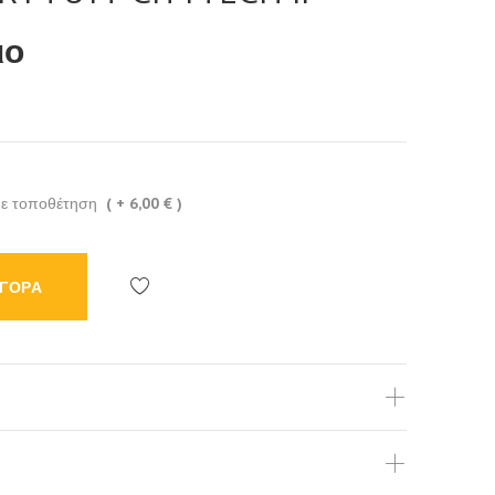
ιο
με τοποθέτηση
( + 6,00 € )
ΓΟΡΑ
Προσθήκη
στη
λίστα
επιθυμιών