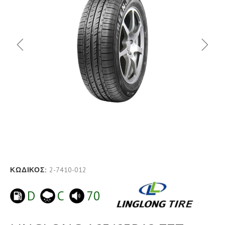
ΚΩΔΙΚΟΣ:
2-7410-012
D
C
70