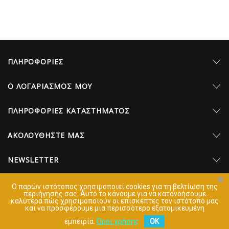
ΠΛΗΡΟΦΟΡΊΕΣ
Ο ΛΟΓΑΡΙΑΣΜΌΣ ΜΟΥ
ΠΛΗΡΟΦΟΡΊΕΣ ΚΑΤΑΣΤΉΜΑΤΟΣ
AΚΟΛΟΥΘΉΣΤΕ ΜΑΣ
NEWSLETTER
Ο παρών ιστότοπος χρησιμοποιεί cookies για τη βελτίωση της
περιήγησής σας. Aυτό το κάνουμε για να κατανοήσουμε
καλύτερα πώς χρησιμοποιούν οι επισκέπτες τον ιστότοπό μας
© 2026 - Developed by Sleed
και να προσφέρουμε μια περισσότερο εξατομικευμένη
εμπειρία.
Όροι χρήσης
OK