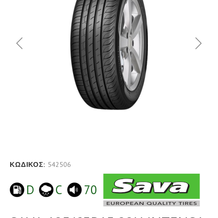
ΚΩΔΙΚΟΣ:
542506
D
C
70