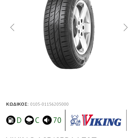
ΚΩΔΙΚΟΣ:
0105-01156205000
D
C
70