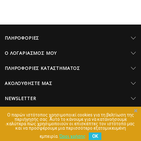
ΠΛΗΡΟΦΟΡΊΕΣ
Ο ΛΟΓΑΡΙΑΣΜΌΣ ΜΟΥ
ΠΛΗΡΟΦΟΡΊΕΣ ΚΑΤΑΣΤΉΜΑΤΟΣ
AΚΟΛΟΥΘΉΣΤΕ ΜΑΣ
NEWSLETTER
Ο παρών ιστότοπος χρησιμοποιεί cookies για τη βελτίωση της
περιήγησής σας. Aυτό το κάνουμε για να κατανοήσουμε
καλύτερα πώς χρησιμοποιούν οι επισκέπτες τον ιστότοπό μας
© 2026 - Developed by Sleed
και να προσφέρουμε μια περισσότερο εξατομικευμένη
εμπειρία.
Όροι χρήσης
OK